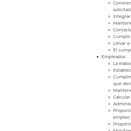
Conocer
solicita
Integrar
Mantener
Contacta
Cumplir 
Llevar a
El cumpl
Empleados
La elabo
Establec
Cumplimi
que deri
Mantener
Calcular
Administ
Proporci
empleo 
Proporci
Monitor