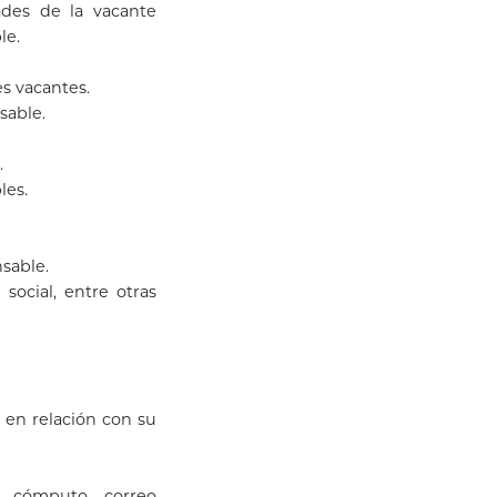
dades de la vacante
le.
s vacantes.
sable.
.
les.
nsable.
 social, entre otras
, en relación con su
e cómputo, correo