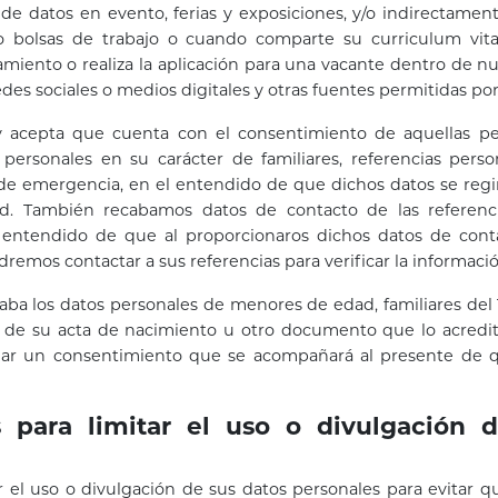
 de datos en evento, ferias y exposiciones, y/o indirectamen
o bolsas de trabajo o cuando comparte su curriculum vit
amiento o realiza la aplicación para una vacante dentro de nu
des sociales o medios digitales y otras fuentes permitidas por 
a y acepta que cuenta con el consentimiento de aquellas p
personales en su carácter de familiares, referencias perso
de emergencia, en el entendido de que dichos datos se regi
ad. También recabamos datos de contacto de las referen
 entendido de que al proporcionaros dichos datos de cont
remos contactar a sus referencias para verificar la informaci
aba los datos personales de menores de edad, familiares del T
s de su acta de nacimiento u otro documento que lo acredit
rmar un consentimiento que se acompañará al presente de q
 para limitar el uso o divulgación 
r el uso o divulgación de sus datos personales para evitar qu