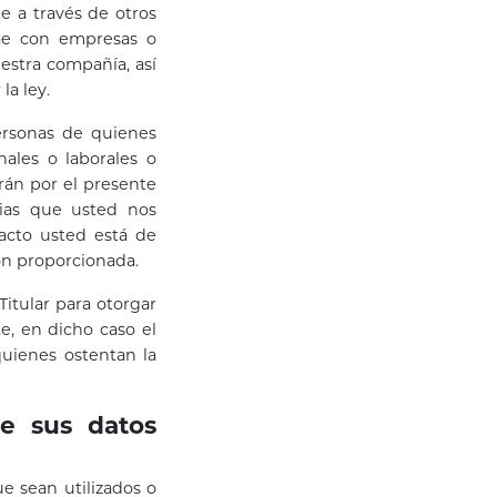
te a través de otros
ae con empresas o
estra compañía, así
la ley.
ersonas de quienes
nales o laborales o
rán por el presente
cias que usted nos
acto usted está de
ón proporcionada.
itular para otorgar
e, en dicho caso el
uienes ostentan la
de sus datos
e sean utilizados o