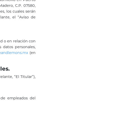
adero, C.P. 07580,
s, los cuales serán
ante, el “Aviso de
d o en relación con
s datos personales,
veandlemons.mx
(en
les.
nte, “El Titular”),
o de empleados del