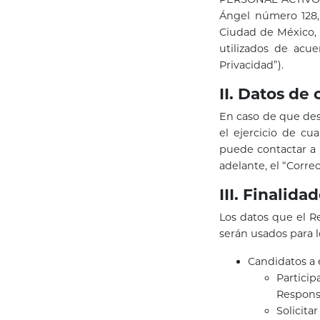
Ángel número 128,
Ciudad de México, 
utilizados de acu
Privacidad”).
II. Datos de 
En caso de que des
el ejercicio de cu
puede contactar a 
adelante, el “Corre
III. Finalid
Los datos que el R
serán usados para l
Candidatos a
Partici
Respons
Solicita