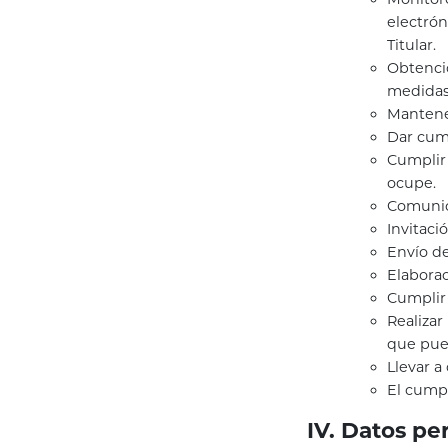
electrón
Titular.
Obtenci
medidas 
Mantener
Dar cump
Cumplir
ocupe.
Comunic
Invitaci
Envío de
Elaborac
Cumplir 
Realizar
que pued
Llevar a
El cumpl
IV. Datos pe