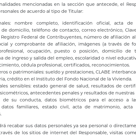
finalidades mencionadas en la sección que antecede, el Resp
rsonales de acuerdo al tipo de Titular:
ales: nombre completo, identificación oficial, acta de
e domicilio, teléfono de contacto, correo electrónico, Clav
 Registro Federal de Contribuyentes, número de afiliación al
ial y comprobante de afiliación, imágenes (a través de fot
profesional, ocupación, puesto o posición, domicilio de tr
ha de ingreso y salida del empleo, escolaridad o nivel educativ
cimiento, cédula profesional, certificados, reconocimientos.
eros o patrimoniales: sueldo y prestaciones, CLABE interbancar
a, crédito en el Instituto del Fondo Nacional de la Vivienda.
les sensibles: estado general de salud, resultados de cert
sicométricos, antecedentes penales y resultados de nuestras 
 de su conducta, datos biométricos para el acceso a las
 datos familiares, estado civil, acta de matrimonio, act
.
rá recabar sus datos personales ya sea personal o directam
través de los sitios de internet del Responsable, visitas come