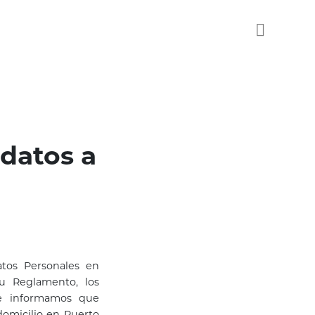
idatos a
tos Personales en
su Reglamento, los
le informamos que
domicilio en Puerto