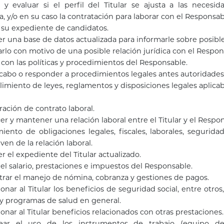
 y evaluar si el perfil del Titular se ajusta a las necesi
da, y/o en su caso la contratación para laborar con el Responsab
 su expediente de candidatos.
 una base de datos actualizada para informarle sobre posible
rlo con motivo de una posible relación jurídica con el Respon
con las políticas y procedimientos del Responsable.
 cabo o responder a procedimientos legales antes autoridades
imiento de leyes, reglamentos y disposiciones legales aplicab
ración de contrato laboral.
er y mantener una relación laboral entre el Titular y el Respo
ento de obligaciones legales, fiscales, laborales, seguridad
ven de la relación laboral.
 el expediente del Titular actualizado.
 el salario, prestaciones e impuestos del Responsable.
rar el manejo de nómina, cobranza y gestiones de pagos.
onar al Titular los beneficios de seguridad social, entre otros
y programas de salud en general.
onar al Titular beneficios relacionados con otras prestaciones.
ear el uso de los instrumentos de trabajo (equipo d