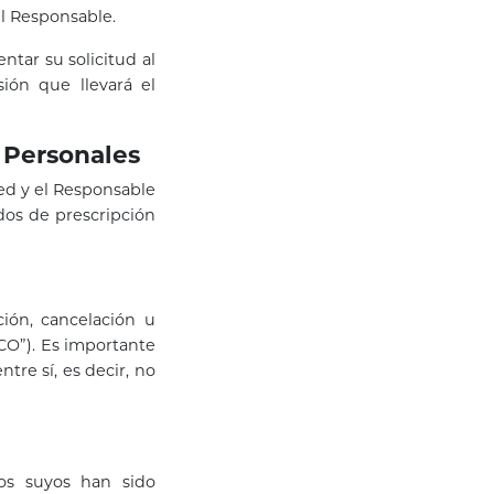
el Responsable.
ntar su solicitud al
ión que llevará el
s Personales
ted y el Responsable
odos de prescripción
ión, cancelación u
CO”). Es importante
re sí, es decir, no
os suyos han sido