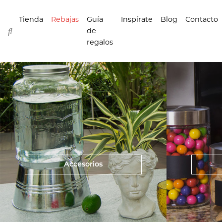
Tienda
Rebajas
Guía
Inspírate
Blog
Contacto
de
regalos
Accesorios