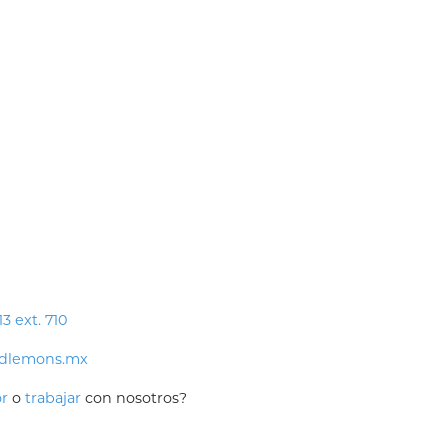
3 ext. 710
ndlemons.mx
or
o
trabajar
con nosotros?