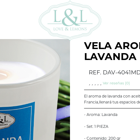
VELA ARO
LAVANDA
REF. DAV-4041M
Ver reseñas (0)
El aroma de lavanda con aceit
Francia,llenará tus espacios d
- Aroma: Lavanda
- Set: 1 PIEZA
- Contenido: 200 gr